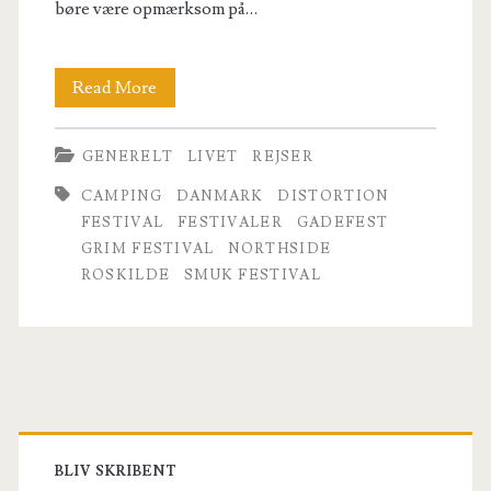
børe være opmærksom på…
Hvilken
Read More
festival
GENERELT
LIVET
REJSER
bør
CAMPING
DANMARK
DISTORTION
jeg
FESTIVAL
FESTIVALER
GADEFEST
besøge
GRIM FESTIVAL
NORTHSIDE
ROSKILDE
SMUK FESTIVAL
til
sommer?
Guide
til
Primary
danske
Sidebar
BLIV SKRIBENT
festivaler