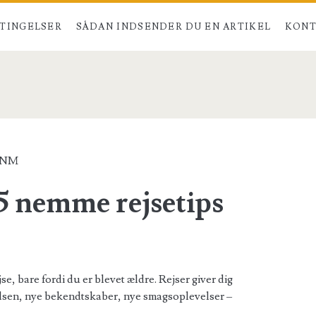
TINGELSER
SÅDAN INDSENDER DU EN ARTIKEL
KONT
</span>
_NM
 5 nemme rejsetips
0
e, bare fordi du er blevet ældre. Rejser giver dig
relsen, nye bekendtskaber, nye smagsoplevelser –