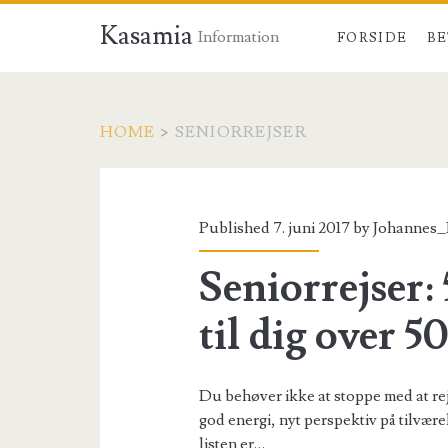
Kasamia
Information
FORSIDE
BE
HOME
>
SENIORREJSER
Tag:
<span>seniorrejser
Published 7. juni 2017 by
Johannes
Seniorrejser:
til dig over 5
Du behøver ikke at stoppe med at rejs
god energi, nyt perspektiv på tilvæ
listen er…