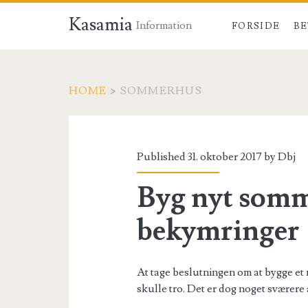
Kasamia
Information
FORSIDE
BE
HOME
>
SOMMERHUS
Tag:
<span>Sommerhus
Published 31. oktober 2017 by
Dbj
Byg nyt somm
bekymringer
At tage beslutningen om at bygge et
skulle tro. Det er dog noget sværere