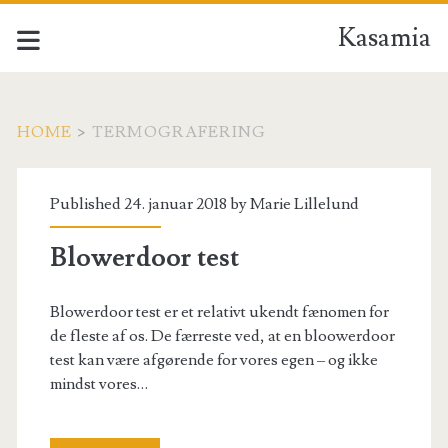
Kasamia
HOME
>
TERMOGRAFERING
Tag:
Published 24. januar 2018 by
Marie Lillelund
<span>termografering<
Blowerdoor test
Blowerdoor test er et relativt ukendt fænomen for
de fleste af os. De færreste ved, at en bloowerdoor
test kan være afgørende for vores egen – og ikke
mindst vores…