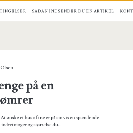
TINGELSER
SÅDAN INDSENDER DU EN ARTIKEL
KONT
er</span>
 Olsen
enge på en
tømrer
 At ønske et hus af træ er på sin vis en spændende
e indretninger og størrelse du…