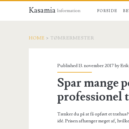
Kasamia
Information
FORSIDE
BE
HOME
>
TØMRERMESTER
Tag:
<span>tømrermest
Published 13. november 2017 by
Erik
Spar mange p
professionel 
Tænker du på at få opført et træhus?
idé. Prisen afhænger meget af, hvilk