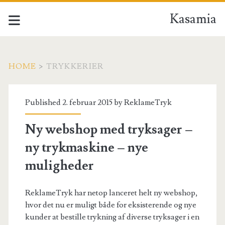
Kasamia
HOME
>
TRYKKERIER
Tag:
Published 2. februar 2015 by
ReklameTryk
<span>trykkerier</spa
Ny webshop med tryksager –
ny trykmaskine – nye
muligheder
ReklameTryk har netop lanceret helt ny webshop,
hvor det nu er muligt både for eksisterende og nye
kunder at bestille trykning af diverse tryksager i en