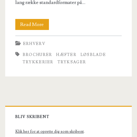
lang række standardformater på…
Ny
Read More
webshop
ERHVERV
med
BROCHURER
HÆFTER
LØSBLADE
tryksager
TRYKKERIER
TRYKSAGER
–
ny
trykmaskine
Primary
–
nye
Sidebar
BLIV SKRIBENT
muligheder
Klik her for at oprette dig som skribent
.