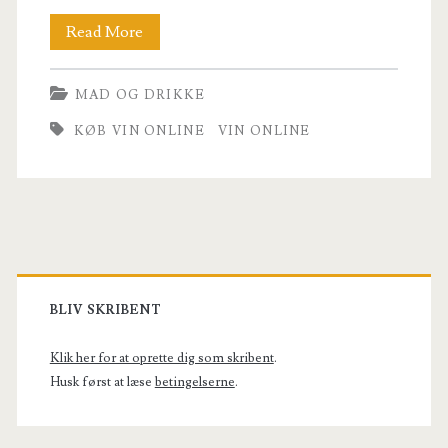
Vin
Read More
online
MAD OG DRIKKE
er
KØB VIN ONLINE
VIN ONLINE
en
verden
af
vin
Primary
Sidebar
BLIV SKRIBENT
Klik her for at oprette dig som skribent
.
Husk først at læse
betingelserne
.