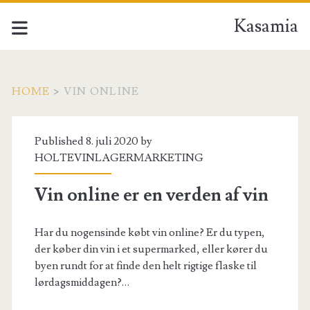
Kasamia
HOME
>
VIN ONLINE
Tag:
Published 8. juli 2020 by
<span>vin
HOLTEVINLAGERMARKETING
online</span>
Vin online er en verden af vin
Har du nogensinde købt vin online? Er du typen,
der køber din vin i et supermarked, eller kører du
byen rundt for at finde den helt rigtige flaske til
lørdagsmiddagen?…