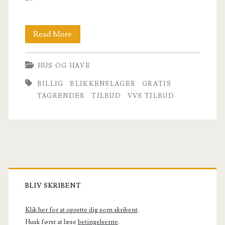
Tagrender
Read More
–
HUS OG HAVE
alt
BILLIG
BLIKKENSLAGER
GRATIS
det
TAGRENDER
TILBUD
VVS TILBUD
du
gerne
vil
Primary
vide
Sidebar
BLIV SKRIBENT
Klik her for at oprette dig som skribent
.
Husk først at læse
betingelserne
.