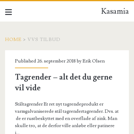
Kasamia
HOME
>
VVS TILBUD
Tag:
Published 26. september 2018 by
Erik Olsen
<span>vvs
Tagrender – alt det du gerne
tilbud</span>
vil vide
Ståltagrender Et ret nyt tagrendeprodukt er
varmgalvaniserede stål tagrendertagrender. Dvs. at
de er rustbeskyttet med en overflade af zink. Man
skulle tro, at de derfor ville anløbe eller patinere
i…