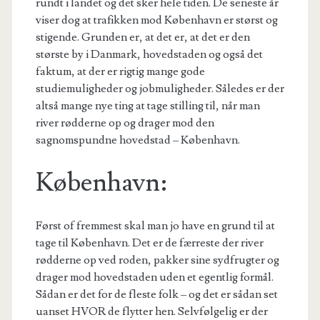
rundt i landet og det sker hele tiden. De seneste år
viser dog at trafikken mod København er størst og
stigende. Grunden er, at det er, at det er den
største by i Danmark, hovedstaden og også det
faktum, at der er rigtig mange gode
studiemuligheder og jobmuligheder. Således er der
altså mange nye ting at tage stilling til, når man
river rødderne op og drager mod den
sagnomspundne hovedstad – København.
København:
Først of fremmest skal man jo have en grund til at
tage til København. Det er de færreste der river
rødderne op ved roden, pakker sine sydfrugter og
drager mod hovedstaden uden et egentlig formål.
Sådan er det for de fleste folk – og det er sådan set
uanset HVOR de flytter hen. Selvfølgelig er der