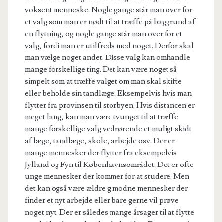
voksent menneske. Nogle gange står man over for
et valg som man er nødt til at træffe på baggrund af
en flytning, og nogle gange står man over for et
valg, fordi man er utilfreds med noget. Derfor skal
man vælge noget andet. Disse valg kan omhandle
mange forskellige ting. Det kan være noget så
simpelt som at træffe valget om man skal skifte
eller beholde sin tandlæge. Eksempelvis hvis man
flytter fra provinsen til storbyen. Hvis distancen er
meget lang, kan man være tvunget til at træffe
mange forskellige valg vedrørende et muligt skidt
af læge, tandlæge, skole, arbejde osv. Der er
mange mennesker der flytter fra eksempelvis
Jylland og Fyn til Københavnsområdet. Det er ofte
unge mennesker der kommer for at studere. Men
det kan også være ældre g modne mennesker der
finder et nyt arbejde eller bare gerne vil prøve
noget nyt. Der er således mange årsager til at flytte