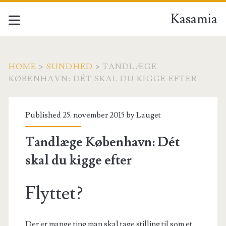
Kasamia
HOME
>
SUNDHED
>
TANDLÆGE
KØBENHAVN: DÉT SKAL DU KIGGE EFTER
Published 25. november 2015 by
Lauget
Tandlæge København: Dét
skal du kigge efter
Flyttet?
Der er mange ting man skal tage stilling til som et