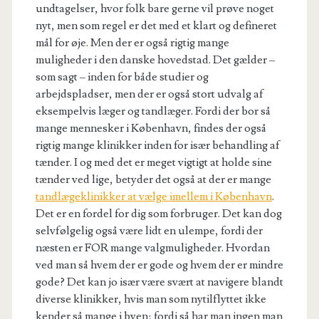
undtagelser, hvor folk bare gerne vil prøve noget
nyt, men som regel er det med et klart og defineret
mål for øje. Men der er også rigtig mange
muligheder i den danske hovedstad. Det gælder –
som sagt – inden for både studier og
arbejdspladser, men der er også stort udvalg af
eksempelvis læger og tandlæger. Fordi der bor så
mange mennesker i København, findes der også
rigtig mange klinikker inden for især behandling af
tænder. I og med det er meget vigtigt at holde sine
tænder ved lige, betyder det også at der er mange
tandlægeklinikker at vælge imellem i København
.
Det er en fordel for dig som forbruger. Det kan dog
selvfølgelig også være lidt en ulempe, fordi der
næsten er FOR mange valgmuligheder. Hvordan
ved man så hvem der er gode og hvem der er mindre
gode? Det kan jo især være svært at navigere blandt
diverse klinikker, hvis man som nytilflyttet ikke
kender så mange i byen; fordi så har man ingen man