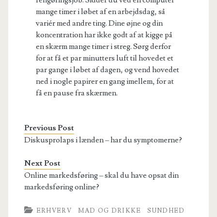
rengøringsjob. Sidder du ved en computer
mange timer i løbet af en arbejdsdag, så
variér med andre ting. Dine øjne og din
koncentration har ikke godt af at kigge på
en skærm mange timer i streg. Sørg derfor
for at få et par minutters luft til hovedet et
par gange i løbet af dagen, og vend hovedet
ned i nogle papirer en gang imellem, for at
få en pause fra skærmen.
Previous Post
Diskusprolaps i lænden – har du symptomerne?
Next Post
Online markedsføring – skal du have opsat din
markedsføring online?
ERHVERV
MAD OG DRIKKE
SUNDHED