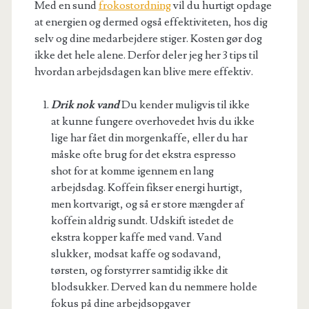
Med en sund
frokostordning
vil du hurtigt opdage
at energien og dermed også effektiviteten, hos dig
selv og dine medarbejdere stiger. Kosten gør dog
ikke det hele alene. Derfor deler jeg her 3 tips til
hvordan arbejdsdagen kan blive mere effektiv.
Drik nok vand
Du kender muligvis til ikke
at kunne fungere overhovedet hvis du ikke
lige har fået din morgenkaffe, eller du har
måske ofte brug for det ekstra espresso
shot for at komme igennem en lang
arbejdsdag. Koffein fikser energi hurtigt,
men kortvarigt, og så er store mængder af
koffein aldrig sundt. Udskift istedet de
ekstra kopper kaffe med vand. Vand
slukker, modsat kaffe og sodavand,
tørsten, og forstyrrer samtidig ikke dit
blodsukker. Derved kan du nemmere holde
fokus på dine arbejdsopgaver