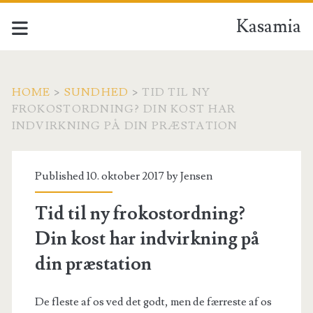
Kasamia
HOME
>
SUNDHED
>
TID TIL NY
FROKOSTORDNING? DIN KOST HAR
INDVIRKNING PÅ DIN PRÆSTATION
Published 10. oktober 2017 by
Jensen
Tid til ny frokostordning?
Din kost har indvirkning på
din præstation
De fleste af os ved det godt, men de færreste af os