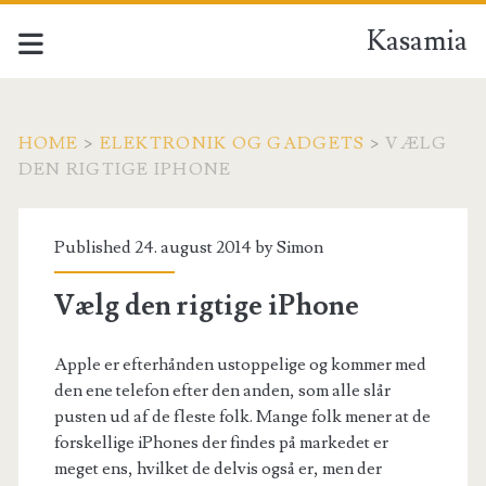
Kasamia
HOME
>
ELEKTRONIK OG GADGETS
>
VÆLG
DEN RIGTIGE IPHONE
Published 24. august 2014 by
Simon
Vælg den rigtige iPhone
Apple er efterhånden ustoppelige og kommer med
den ene telefon efter den anden, som alle slår
pusten ud af de fleste folk. Mange folk mener at de
forskellige iPhones der findes på markedet er
meget ens, hvilket de delvis også er, men der