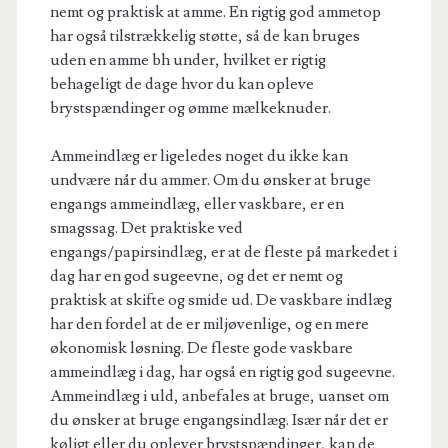
nemt og praktisk at amme. En rigtig god ammetop
har også tilstrækkelig støtte, så de kan bruges
uden en amme bh under, hvilket er rigtig
behageligt de dage hvor du kan opleve
brystspændinger og ømme mælkeknuder.
Ammeindlæg er ligeledes noget du ikke kan
undvære når du ammer. Om du ønsker at bruge
engangs ammeindlæg, eller vaskbare, er en
smagssag. Det praktiske ved
engangs/papirsindlæg, er at de fleste på markedet i
dag har en god sugeevne, og det er nemt og
praktisk at skifte og smide ud. De vaskbare indlæg
har den fordel at de er miljøvenlige, og en mere
økonomisk løsning. De fleste gode vaskbare
ammeindlæg i dag, har også en rigtig god sugeevne.
Ammeindlæg i uld, anbefales at bruge, uanset om
du ønsker at bruge engangsindlæg. Især når det er
køligt eller du oplever brystspændinger, kan de