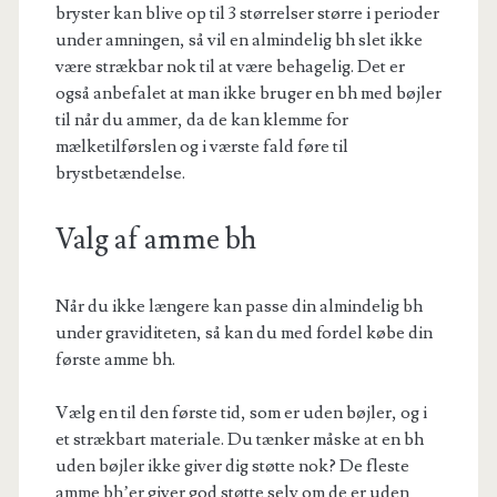
bryster kan blive op til 3 størrelser større i perioder
under amningen, så vil en almindelig bh slet ikke
være strækbar nok til at være behagelig. Det er
også anbefalet at man ikke bruger en bh med bøjler
til når du ammer, da de kan klemme for
mælketilførslen og i værste fald føre til
brystbetændelse.
Valg af amme bh
Når du ikke længere kan passe din almindelig bh
under graviditeten, så kan du med fordel købe din
første amme bh.
Vælg en til den første tid, som er uden bøjler, og i
et strækbart materiale. Du tænker måske at en bh
uden bøjler ikke giver dig støtte nok? De fleste
amme bh’er giver god støtte selv om de er uden