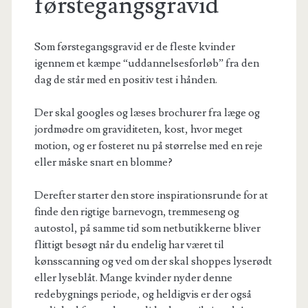
førstegangsgravid
Som førstegangsgravid er de fleste kvinder
igennem et kæmpe “uddannelsesforløb” fra den
dag de står med en positiv test i hånden.
Der skal googles og læses brochurer fra læge og
jordmødre om graviditeten, kost, hvor meget
motion, og er fosteret nu på størrelse med en reje
eller måske snart en blomme?
Derefter starter den store inspirationsrunde for at
finde den rigtige barnevogn, tremmeseng og
autostol, på samme tid som netbutikkerne bliver
flittigt besøgt når du endelig har været til
kønsscanning og ved om der skal shoppes lyserødt
eller lyseblåt. Mange kvinder nyder denne
redebygnings periode, og heldigvis er der også