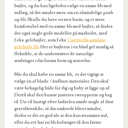
bøjler, og du kan ligeledes vælge en amme bh med
indlæg, så det minder mere om en almindelige push
up bh. Skulle du have en stor barm, og er mere
komfortabel med en amme bh med bøjler, så findes
der også nogle gode modeller på markedet, med
f.eks. gelebøjler, som f.eks.
Carriwells sømløse
gelebøjle bh
. Her er bøjlerne i en blød gel nemlig så
fleksible, at de understøtter de naturlige
ændringer i din barms form og størrelse.
Når du skal købe en amme bh, er det vigtigt at
vælge en af bløde / åndbare materialer. Den skal
være behagelig både for dig og baby at ligge op af.
Dertil skal den kunne justeres i stropperne og bag
til. Du vil hurtigt efter fødselen smide nogle af dine
graviditetskilo, så din omkreds bliver mindre,
derfor er det en god ide at den kan strammes ind,
eller du evt har en bh forlænger til den første