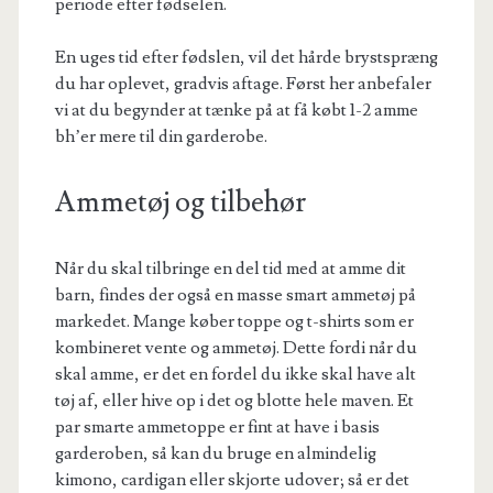
periode efter fødselen.
En uges tid efter fødslen, vil det hårde brystspræng
du har oplevet, gradvis aftage. Først her anbefaler
vi at du begynder at tænke på at få købt 1-2 amme
bh’er mere til din garderobe.
Ammetøj og tilbehør
Når du skal tilbringe en del tid med at amme dit
barn, findes der også en masse smart ammetøj på
markedet. Mange køber toppe og t-shirts som er
kombineret vente og ammetøj. Dette fordi når du
skal amme, er det en fordel du ikke skal have alt
tøj af, eller hive op i det og blotte hele maven. Et
par smarte ammetoppe er fint at have i basis
garderoben, så kan du bruge en almindelig
kimono, cardigan eller skjorte udover; så er det