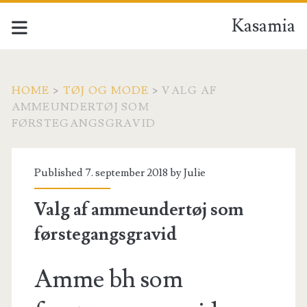
Kasamia
HOME
>
TØJ OG MODE
>
VALG AF
AMMEUNDERTØJ SOM
FØRSTEGANGSGRAVID
Published 7. september 2018 by
Julie
Valg af ammeundertøj som
førstegangsgravid
Amme bh som