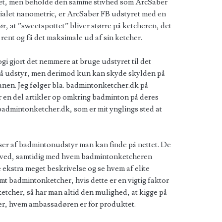
tet, men beholde den samme stivhed som ArcSaber
ialet nanometric, er ArcSaber FB udstyret med en
, at ”sweetspottet” bliver større på ketcheren, det
ent og få det maksimale ud af sin ketcher.
gi gjort det nemmere at bruge udstyret til det
på udstyr, men derimod kun kan skyde skylden på
 banen. Jeg følger bla. badmintonketcher.dk på
 en del artikler op omkring badminton på deres
 badmintonketcher.dk, som er mit ynglings sted at
lser af badmintonudstyr man kan finde på nettet. De
ag ved, samtidig med hvem badmintonketcheren
 ekstra meget beskrivelse og se hvem af elite
emt badmintonketcher, hvis dette er en vigtig faktor
tcher, så har man altid den mulighed, at kigge på
er, hvem ambassadøren er for produktet.