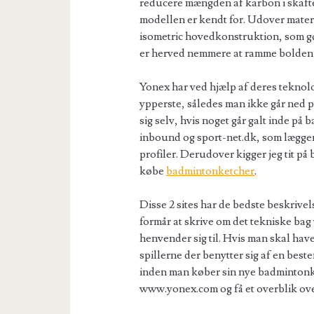
reducere mængden af karbon i skaf
modellen er kendt for. Udover mater
isometric hovedkonstruktion, som gør
er herved nemmere at ramme bolden r
Yonex har ved hjælp af deres teknolo
ypperste, således man ikke går ned 
sig selv, hvis noget går galt inde på
inbound og sport-net.dk, som lægger
profiler. Derudover kigger jeg tit på
købe
badmintonketcher
.
Disse 2 sites har de bedste beskrive
formår at skrive om det tekniske b
henvender sig til. Hvis man skal have
spillerne der benytter sig af en best
inden man køber sin nye badmintonke
www.yonex.com og få et overblik ov