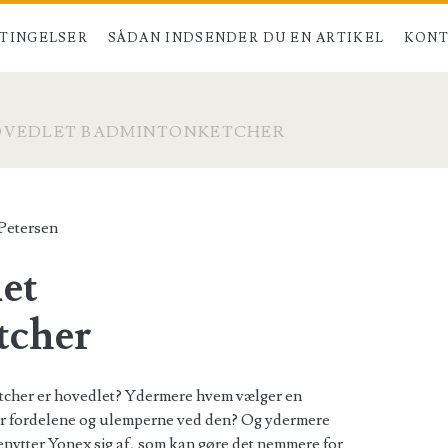
TINGELSER
SÅDAN INDSENDER DU EN ARTIKEL
KONT
OVEDLET BADMINTONKETCHER
Petersen
et
tcher
etcher er hovedlet? Ydermere hvem vælger en
r fordelene og ulemperne ved den? Og ydermere
enytter Yonex sig af, som kan gøre det nemmere for