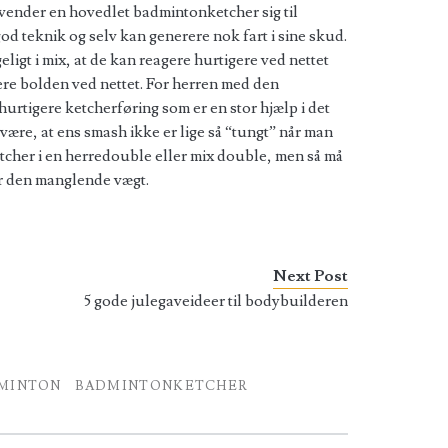
ender en hovedlet badmintonketcher sig til
od teknik og selv kan generere nok fart i sine skud.
igt i mix, at de kan reagere hurtigere ved nettet
ere bolden ved nettet. For herren med den
hurtigere ketcherføring som er en stor hjælp i det
være, at ens smash ikke er lige så “tungt” når man
cher i en herredouble eller mix double, men så må
for den manglende vægt.
Next Post
5 gode julegaveideer til bodybuilderen
MINTON
BADMINTONKETCHER