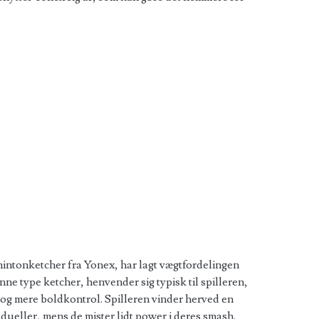
intonketcher fra Yonex, har lagt vægtfordelingen
ne type ketcher, henvender sig typisk til spilleren,
 og mere boldkontrol. Spilleren vinder herved en
” dueller, mens de mister lidt power i deres smash.