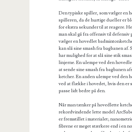
Den typiske spiller, som vælger en 
spilleren, da de hurtige dueller er bl
for ekstra sekunder til at reagere. H
man skal gå fra offensiv til defensiv 
vælger en hovedlet badmintonketcher
kan slå sine smash fra bagbanen af.
har mulighed for at slå sine stik sma
linjerne. En ulempe ved den hovedlet
at sende sine smash fra bagbanen a
ketcher. En anden ulempe ved den h
ved at flække i hovedet, hvis den er 
passe lidt bedre på den.
Når man tænker på hovedlette ketche
rekordvindende lette model ArcSaber
er fremstillet i materialet; nanometr
fibrene er meget stærkere end i en