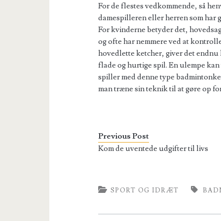
For de flestes vedkommende, så henv
damespilleren eller herren som har g
For kvinderne betyder det, hovedsagel
og ofte har nemmere ved at kontroll
hovedlette ketcher, giver det endnu 
flade og hurtige spil. En ulempe kan 
spiller med denne type badmintonket
man træne sin teknik til at gøre op 
Previous Post
Kom de uventede udgifter til livs
SPORT OG IDRÆT
BAD