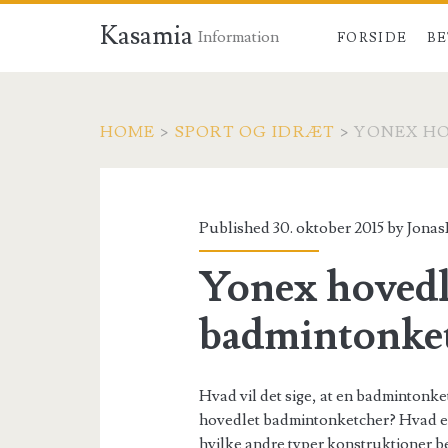
Kasamia
Information
FORSIDE
BE
HOME
>
SPORT OG IDRÆT
>
YONEX H
Published 30. oktober 2015 by
Jonas
Yonex hovedl
badmintonke
Hvad vil det sige, at en badmintonk
hovedlet badmintonketcher? Hvad e
hvilke andre typer konstruktioner b