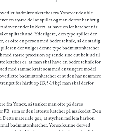
hovedlet badmintonketcher fra Yonex er double
evet en større del af spillet og man derfor har brug
erudover er det lækkert, at have en let ketcher når
på et splitsekund. Yderligere, den type spiller der
, er ofte en person med bedre teknik, så de stadig
 Spilleren der vælger denne type badmintonketcher
sh med større præcision og sende sine cut helt ud til
te ketcher er, at man skal have en bedre teknik for
fsted med samme kraft som med en tungere model
ovedlette badmintonketcher er at den har nemmere
strenget for hårdt op (13,5-14kg) man skal derfor
re fra Yonex, så tænker man ofte på deres
 FB, som er den letteste ketcher på markedet. Den
ic. Dette materiale gør, at styrken mellem karbon
 normal badmintonketcher. Yonex kunne derved