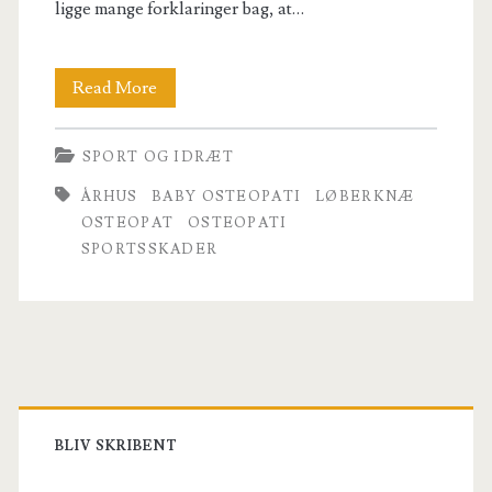
ligge mange forklaringer bag, at…
Osteopat
Read More
Århus
SPORT OG IDRÆT
–
ÅRHUS
BABY OSTEOPATI
LØBERKNÆ
professionel
OSTEOPAT
OSTEOPATI
symptomlæsning
SPORTSSKADER
og
behandling
Primary
Sidebar
BLIV SKRIBENT