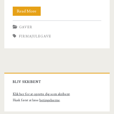
Årets
Read More
firmajulegave
GAVER
–
FIRMAJULEGAVE
Er
du
på
bar
Primary
bund?
Sidebar
BLIV SKRIBENT
Klik her for at oprette dig som skribent
.
Husk først at læse
betingelserne
.