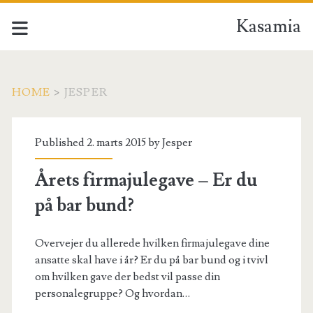
Kasamia
HOME
>
JESPER
Forfatter:
Published 2. marts 2015 by
Jesper
<span>Jesper</span>
Årets firmajulegave – Er du
på bar bund?
Overvejer du allerede hvilken firmajulegave dine
ansatte skal have i år? Er du på bar bund og i tvivl
om hvilken gave der bedst vil passe din
personalegruppe? Og hvordan…