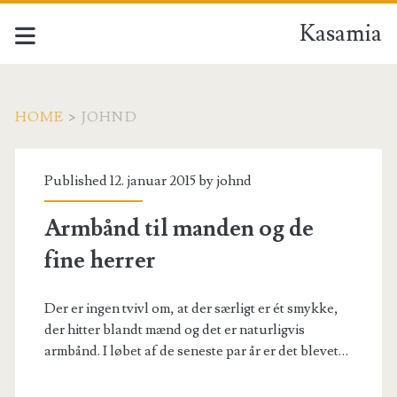
Kasamia
HOME
>
JOHND
Forfatter:
Published 12. januar 2015 by
johnd
<span>johnd</span>
Armbånd til manden og de
fine herrer
Der er ingen tvivl om, at der særligt er ét smykke,
der hitter blandt mænd og det er naturligvis
armbånd. I løbet af de seneste par år er det blevet…