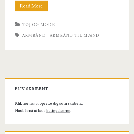
Armbånd
Read More
til
TØJ OG MODE
manden
ARMBÅND
ARMBÅND TIL MÆND
og
de
fine
herrer
Primary
Sidebar
BLIV SKRIBENT
Klik her for at oprette dig som skribent
.
Husk først at læse
betingelserne
.