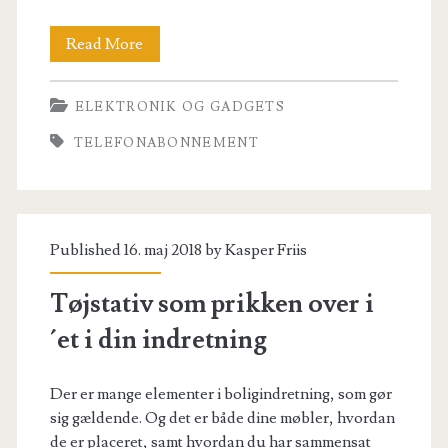
Spar
Read More
penge
ELEKTRONIK OG GADGETS
på
TELEFONABONNEMENT
dit
telefonabonnement!
Published 16. maj 2018 by
Kasper Friis
Tøjstativ som prikken over i
´et i din indretning
Der er mange elementer i boligindretning, som gør
sig gældende. Og det er både dine møbler, hvordan
de er placeret, samt hvordan du har sammensat