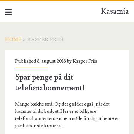
Kasamia
HOME
>
KASPER FRIIS
Forfatter:
Published 8. august 2018 by
Kasper Friis
<span>Kasper
Spar penge på dit
Friis</span>
telefonabonnement!
Mange bække små. Og det gælder også, når det
kommer til dit budget. Her er et billigere
telefonabonnement en nem måde for dig at hente et
par hundrede kroner i…