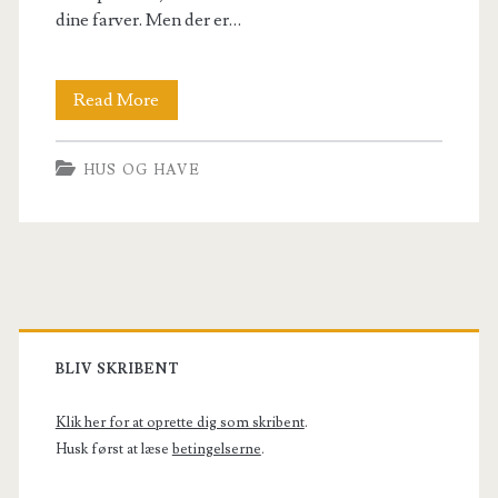
dine farver. Men der er…
Tøjstativ
Read More
som
HUS OG HAVE
prikken
over
i
´et
Primary
i
Sidebar
BLIV SKRIBENT
din
indretning
Klik her for at oprette dig som skribent
.
Husk først at læse
betingelserne
.