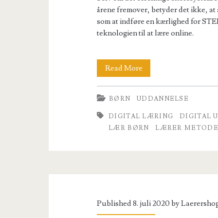
årene fremover, betyder det ikke, at
som at indføre en kærlighed for STEM
teknologien til at lære online.
5
Read More
Fremtidige
BØRN
UDDANNELSE
tendenser
DIGITAL LÆRING
DIGITAL 
til
LÆR BØRN
LÆRER METOD
hvordan
børn
lærer
i
Published 8. juli 2020 by
Laerersho
en