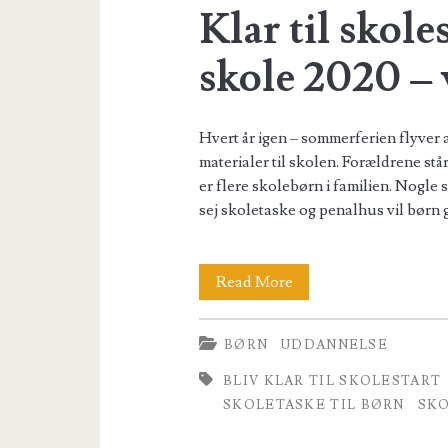
Klar til skoles
digital
verden
skole 2020 – v
Hvert år igen – sommerferien flyver a
materialer til skolen. Forældrene stå
er flere skolebørn i familien. Nogle
sej skoletaske og penalhus vil børn 
Klar
Read More
til
BØRN
UDDANNELSE
skolestart
BLIV KLAR TIL SKOLESTART
!
SKOLETASKE TIL BØRN
SKO
Tilbage