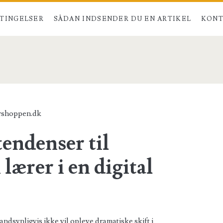
TINGELSER
SÅDAN INDSENDER DU EN ARTIKEL
KONT
pen.dk</span>
rshoppen.dk
tendenser til
lærer i en digital
ndsynligvis ikke vil opleve dramatiske skift i