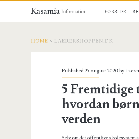
Kasamia
Information
FORSIDE
BE
HOME
>
LAERERSHOPPEN.DK
Forfatter:
<span>Laerershop
Published 25. august 2020 by
Laere
5 Fremtidige 
hvordan børn 
verden
Selv om det offentlige skolesystem sa