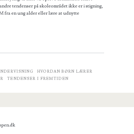
 andre tendenser på skoleområdet ikke er i stigning,
 fra en ung alder eller lære at udnytte
UNDERVISNING
HVORDAN BØRN LÆRER
ER
TENDENSER I FREMTIDEN
ppen.dk