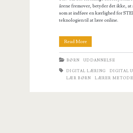
årene fremover, betyder det ikke, at
som at indføre en kærlighed for STEM
teknologien til at lære online.
5
Read More
Fremtidige
BØRN
UDDANNELSE
tendenser
DIGITAL LÆRING
DIGITAL 
til
LÆR BØRN
LÆRER METOD
hvordan
børn
lærer
i
en