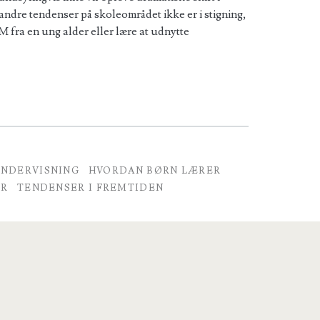
 andre tendenser på skoleområdet ikke er i stigning,
 fra en ung alder eller lære at udnytte
UNDERVISNING
HVORDAN BØRN LÆRER
ER
TENDENSER I FREMTIDEN