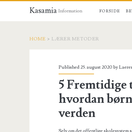
Kasamia
Information
FORSIDE
BE
HOME
>
LÆRER METODER
Tag:
<span>lærer
Published 25. august 2020 by
Laere
metoder</span>
5 Fremtidige 
hvordan børn 
verden
Selv om det offentlige skolesystem sa