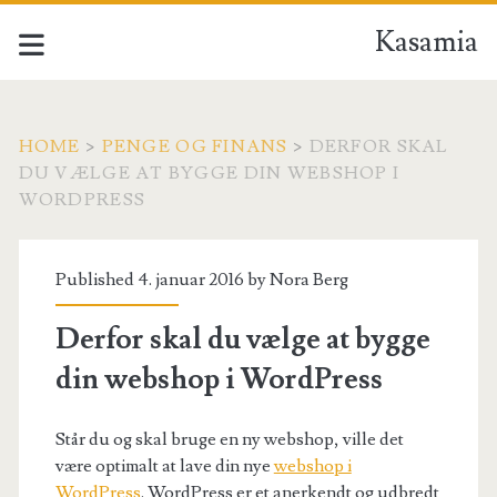
Kasamia
HOME
>
PENGE OG FINANS
>
DERFOR SKAL
DU VÆLGE AT BYGGE DIN WEBSHOP I
WORDPRESS
Published 4. januar 2016 by
Nora Berg
Derfor skal du vælge at bygge
din webshop i WordPress
Står du og skal bruge en ny webshop, ville det
være optimalt at lave din nye
webshop i
WordPress
. WordPress er et anerkendt og udbredt