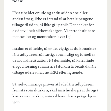
tiden!
Hvis uheldet er ude og at du af den ene eller
anden årsag, ikke er i stand til at betale pengene
tilbage til tiden, så ikke gå i panik. Det er sket før
og det vil helt sikkert ske igen. Vi er trods alt bare
mennesker og mennesker laver fejl.
I sådan et tilfælde, så er det vigtigt at du kontakter
låneudbyderen så hurtigt som muligt og fortæller
dem om din situation. På den måde, så kan I finde
en god løsning sammen, så du kan få betalt dit lån
tilbage uden at havne i RKI eller lignende.
Så, selvom mange prøver at lade låneudbyderen
fremstå som skurken, skal man huske på at de også
kun er mennesker, som vil have deres penge hjem
igen.