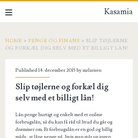
Kasamia
HOME
>
PENGE OG FINANS
>
SLIP TØJLERNE
OG FORKÆL DIG SELV MED ET BILLIGT LÅN!
Published 14. december 2015 by
mrlarsen
Slip tøjlerne og forkæl dig
selv med et billigt lån!
Lån penge hurtigt og enkelt med et online
forbrugslån, så du kan få råd til hvad du går og
drømmer om. Et forbrugslån er en god og billig
måde, at låne penge på, hvis man står og ingen