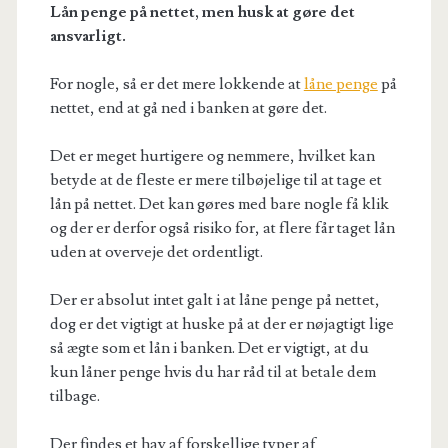
Lån penge på nettet, men husk at gøre det
ansvarligt.
For nogle, så er det mere lokkende at
låne penge
på
nettet, end at gå ned i banken at gøre det.
Det er meget hurtigere og nemmere, hvilket kan
betyde at de fleste er mere tilbøjelige til at tage et
lån på nettet. Det kan gøres med bare nogle få klik
og der er derfor også risiko for, at flere får taget lån
uden at overveje det ordentligt.
Der er absolut intet galt i at låne penge på nettet,
dog er det vigtigt at huske på at der er nøjagtigt lige
så ægte som et lån i banken. Det er vigtigt, at du
kun låner penge hvis du har råd til at betale dem
tilbage.
Der findes et hav af forskellige typer af