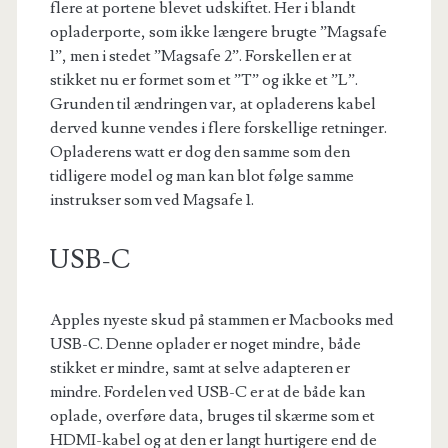
flere at portene blevet udskiftet. Her i blandt
opladerporte, som ikke længere brugte ”Magsafe
1”, men i stedet ”Magsafe 2”. Forskellen er at
stikket nu er formet som et ”T” og ikke et ”L”.
Grunden til ændringen var, at opladerens kabel
derved kunne vendes i flere forskellige retninger.
Opladerens watt er dog den samme som den
tidligere model og man kan blot følge samme
instrukser som ved Magsafe 1.
USB-C
Apples nyeste skud på stammen er Macbooks med
USB-C. Denne oplader er noget mindre, både
stikket er mindre, samt at selve adapteren er
mindre. Fordelen ved USB-C er at de både kan
oplade, overføre data, bruges til skærme som et
HDMI-kabel og at den er langt hurtigere end de