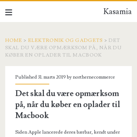
Kasamia
HOME
>
ELEKTRONIK OG GADGETS
>
DET
SKAL DU VÆRE OPMÆRKSOM PÅ, NÅR DU
KØBER EN OPLADER TIL MACBOOK
Published 31. marts 2019 by
northernecommerce
Det skal du være opmærksom
på, når du køber en oplader til
Macbook
Siden Apple lancerede deres bærbar, kendt under