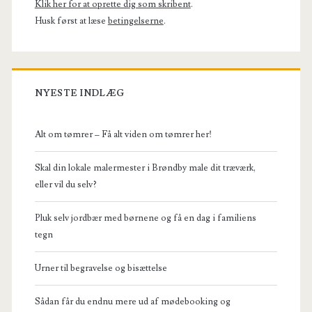
Klik her for at oprette dig som skribent
.
oplader
Husk først at læse
betingelserne
.
til
Macbook
NYESTE INDLÆG
Alt om tømrer – Få alt viden om tømrer her!
Skal din lokale malermester i Brøndby male dit træværk,
eller vil du selv?
Pluk selv jordbær med børnene og få en dag i familiens
tegn
Urner til begravelse og bisættelse
Sådan får du endnu mere ud af mødebooking og