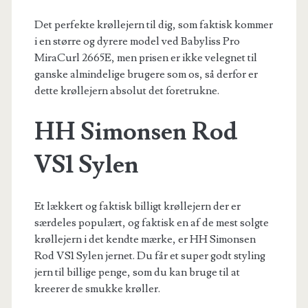
Det perfekte krøllejern til dig, som faktisk kommer
i en større og dyrere model ved Babyliss Pro
MiraCurl 2665E, men prisen er ikke velegnet til
ganske almindelige brugere som os, så derfor er
dette krøllejern absolut det foretrukne.
HH Simonsen Rod
VS1 Sylen
Et lækkert og faktisk billigt krøllejern der er
særdeles populært, og faktisk en af de mest solgte
krøllejern i det kendte mærke, er HH Simonsen
Rod VS1 Sylen jernet. Du får et super godt styling
jern til billige penge, som du kan bruge til at
kreerer de smukke krøller.