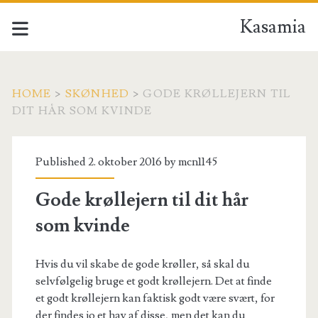
Kasamia
HOME
>
SKØNHED
>
GODE KRØLLEJERN TIL
DIT HÅR SOM KVINDE
Published 2. oktober 2016 by
mcn1145
Gode krøllejern til dit hår
som kvinde
Hvis du vil skabe de gode krøller, så skal du
selvfølgelig bruge et godt krøllejern. Det at finde
et godt krøllejern kan faktisk godt være svært, for
der findes jo et hav af disse, men det kan du