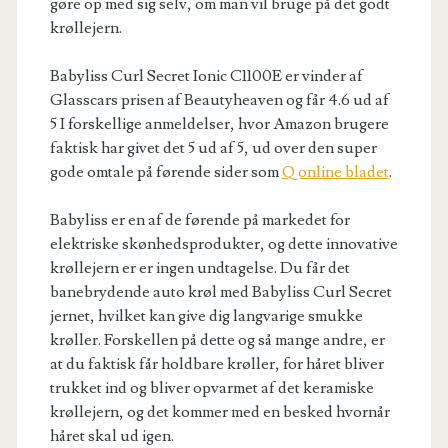
gøre op med sig selv, om man vil bruge på det godt
krøllejern.
Babyliss Curl Secret Ionic C1100E er vinder af
Glasscars prisen af Beautyheaven og får 4.6 ud af
5 I forskellige anmeldelser, hvor Amazon brugere
faktisk har givet det 5 ud af 5, ud over den super
gode omtale på førende sider som
Q online bladet
.
Babyliss er en af de førende på markedet for
elektriske skønhedsprodukter, og dette innovative
krøllejern er er ingen undtagelse. Du får det
banebrydende auto krøl med Babyliss Curl Secret
jernet, hvilket kan give dig langvarige smukke
krøller. Forskellen på dette og så mange andre, er
at du faktisk får holdbare krøller, for håret bliver
trukket ind og bliver opvarmet af det keramiske
krøllejern, og det kommer med en besked hvornår
håret skal ud igen.