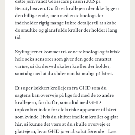
dette jern vandt Glosscars prisen i 2015 på
Beautyheaven. Du får et krøllejern der ikke ligger i
den billige ende, men med en teknologi der
indeholder rigtig mange lækre detaljer til at skabe
de smukke og glansfulde krøller der holder i lang
tid.
Styling jernet kommer tri-zone teknologi og faktisk
hele seks sensorer som giver den gode ensartet
varme, så du derved skaber krøller der holder,
samtidig med at du slider mindst muligt på håret.
Et super lækkert krøllejern fra GHD som du
sagtens kan overveje på lige fod med de to andre
krøllejern, for du får, som altid med GHD
topkvalitet inden for elektriske apparater til håret
som kvinde. Hvis du skifter imellem krøllet og glat
hår, så kunne det være at du skulle overveje et
glattejern, hvor GHD jo er absolut førende – Læs