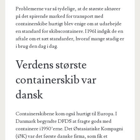
Problemerne var så tydelige, at de største aktører
på det spirende marked for transport med
containerskibe hurtigt blev enige om at udarbejde
en standard for skibscontainere. I 1961 indgik de en
aftale om et sæt standarder, hvoraf mange stadig er
i brug den dag i dag.
Verdens største
containerskib var
dansk
Containerskibene kom også hurtigt til Europa. I
Danmark
begyndte DFDS at fragte gods med
containere i 1950’erne.
Det Østasiatiske Kompagni
(ØK) var det første danske firma, som fik et