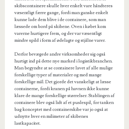
skibscontainere skulle hver enkelt vare håndteres
væsentligt færre gange, fordi man ganske enkelt
kunne lade dem blive i de containere, som man
læssede om bord på skibene.
Oven i købet kom
varerne hurtigere frem, og der var væsentligt
mindre spild i form af ødelagte og stjålne varer.
D
erfor bevægede andre virksomheder sig også
hurtigt ind på dette nye marked i logistikbranchen.
Man begyndte at se containere lavet af alle mulige
forskellige typer af materialer og med mange
forskellige mål. Det gjorde det vanskeligt at læsse
containerne, fordi kranen på havnen ikke kunne
klare de mange forskellige størrelser. Stablingen af
containere blev også lidt af et puslespil, for tanken
bag konceptet med containerskibe var jo også at
udnytte hver en milimeter af skibenes
lastkapacitet.