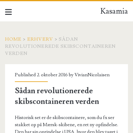
Kasamia
HOME
>
ERHVERV
>
SÅDAN
REVOLUTIONEREDE SKIBSCONTAINEREN
VERDEN
Published 2. oktober 2016 by
VivianNicolaisen
Sådan revolutionerede
skibscontaineren verden
Historisk set er de skibscontainere, som du fx ser
stakket op på Mærsk-skibene, en ret ny opfindelse.
Den har sin oprindelse i USA, hvor den blev taget i