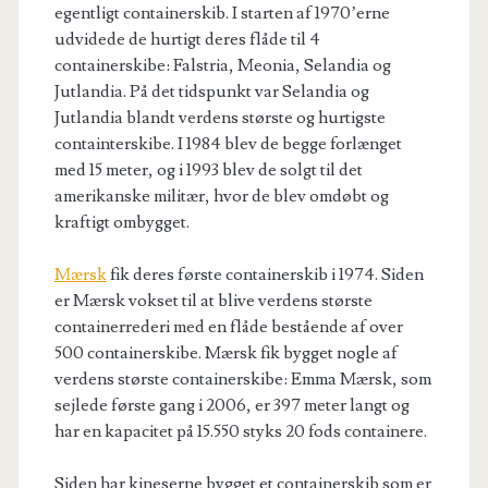
egentligt containerskib.
I starten af 1970’erne
udvidede
de hurtigt
deres flåde til 4
containerskibe: Falstria, Meonia, Selandia og
Jutlandia.
På det tidspunkt var Selandia og
Jutlandia blandt verdens største og hurtigste
containterskibe.
I 1984 blev de begge forlænget
med 15 meter, og i 1993 blev de solgt til det
amerikanske militær, hvor de blev omdøbt og
kraftigt ombygget.
Mærsk
fik deres første containerskib i 1974.
Siden
er Mærsk vokset til at blive verdens største
containerrederi med en flåde bestående af over
500 containerskibe.
Mærsk fik bygget nogle af
verdens største containerskibe: Emma Mærsk, som
sejlede første gang i 2006, er 397 meter langt og
har
en kapacitet på 15.550 styks 20 fods containere.
S
iden har kineserne bygget et containerskib som er