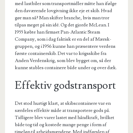
med lastbiler som transportmidler måtte han ifølge
den daværende lovgivning ikke eje et skib. Hvad
gør man så? Man skifter branche, hvis man tror
tilpas meget på sin idé. Og det gjorde McLean.
I
1955 købte han firmaet Pan-Atlantic Steam
Company, som i dag faktisk er en del af Mærsk-
gruppen, og i 1956 kunne han præsentere verdens
første containerskib.
Det var to krigsskibe fra
Anden Verdenskrig, som blev bygget om, så der
kunne stables containere både under og over dæk.
Effektiv godstransport
D
et stod hurtigt klar
t
, at skibscontainere var en
særdeles effektiv måde at transportere gods på.
Tidligere blev varer lastet med håndkraft,
hvilket
både tog tid og kostede mange penge i form af
timeløn til arbejdsmændene. Med indførslen af