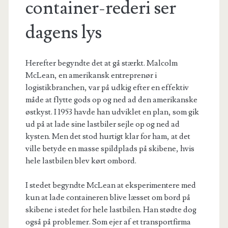
container-rederi ser
dagens lys
Herefter begyndte det at gå stærkt.
Malcolm
McLean, en amerikansk entreprenør i
logistikbranchen,
var på udkig efter en effektiv
måde at flytte gods op og ned ad den amerikanske
østkyst. I 1953 havde han udviklet en plan, som gik
ud på at lade sine lastbiler sejle op og ned ad
kysten. Men det stod hurtigt klar for ham, at det
ville betyde en masse spildplads på skibene,
hvis
hele lastbilen blev kørt ombord.
I stedet begyndte McLean at eksperimentere med
kun at lade containeren blive læsset om bord på
skibene i stedet for hele lastbilen.
Han stødte dog
også på problemer. Som ejer af et transportfirma