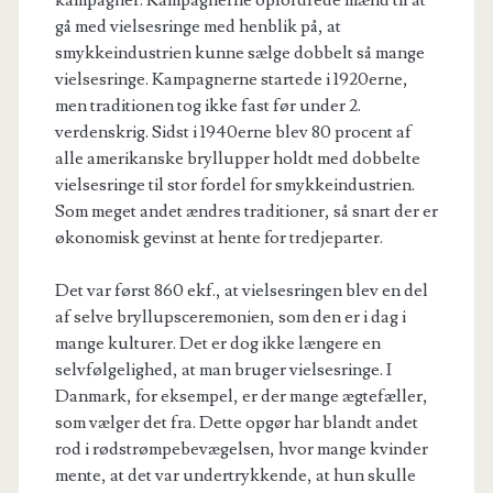
kampagner. Kampagnerne opfordrede mænd til at
gå med vielsesringe med henblik på, at
smykkeindustrien kunne sælge dobbelt så mange
vielsesringe. Kampagnerne startede i 1920erne,
men traditionen tog ikke fast før under 2.
verdenskrig. Sidst i 1940erne blev 80 procent af
alle amerikanske bryllupper holdt med dobbelte
vielsesringe til stor fordel for smykkeindustrien.
Som meget andet ændres traditioner, så snart der er
økonomisk gevinst at hente for tredjeparter.
Det var først 860 ekf., at vielsesringen blev en del
af selve bryllupsceremonien, som den er i dag i
mange kulturer. Det er dog ikke længere en
selvfølgelighed, at man bruger vielsesringe. I
Danmark, for eksempel, er der mange ægtefæller,
som vælger det fra. Dette opgør har blandt andet
rod i rødstrømpebevægelsen, hvor mange kvinder
mente, at det var undertrykkende, at hun skulle