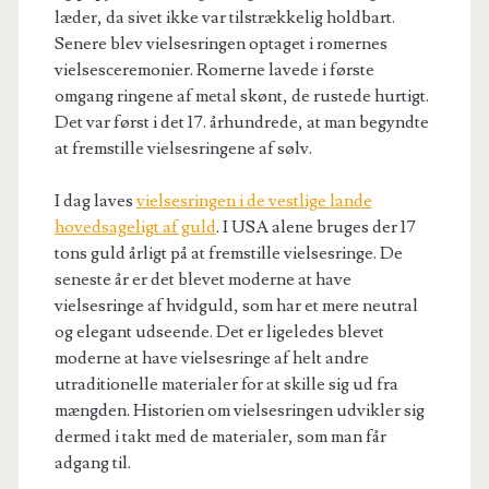
læder, da sivet ikke var tilstrækkelig holdbart.
Senere blev vielsesringen optaget i romernes
vielsesceremonier. Romerne lavede i første
omgang ringene af metal skønt, de rustede hurtigt.
Det var først i det 17. århundrede, at man begyndte
at fremstille vielsesringene af sølv.
I dag laves
vielsesringen i de vestlige lande
hovedsageligt af guld
. I USA alene bruges der 17
tons guld årligt på at fremstille vielsesringe. De
seneste år er det blevet moderne at have
vielsesringe af hvidguld, som har et mere neutral
og elegant udseende. Det er ligeledes blevet
moderne at have vielsesringe af helt andre
utraditionelle materialer for at skille sig ud fra
mængden. Historien om vielsesringen udvikler sig
dermed i takt med de materialer, som man får
adgang til.