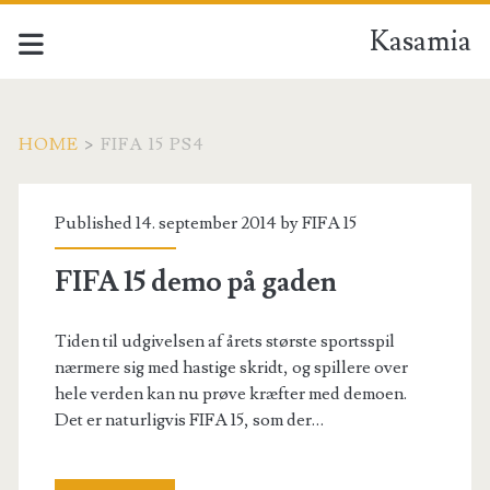
Kasamia
HOME
>
FIFA 15 PS4
Tag:
Published 14. september 2014 by
FIFA 15
<span>fifa
FIFA 15 demo på gaden
15
Tiden til udgivelsen af årets største sportsspil
ps4</span>
nærmere sig med hastige skridt, og spillere over
hele verden kan nu prøve kræfter med demoen.
Det er naturligvis FIFA 15, som der…