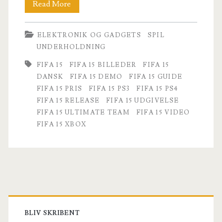
FIFA
Read More
15
ELEKTRONIK OG GADGETS
SPIL
demo
UNDERHOLDNING
på
FIFA 15
FIFA 15 BILLEDER
FIFA 15
gaden
DANSK
FIFA 15 DEMO
FIFA 15 GUIDE
FIFA 15 PRIS
FIFA 15 PS3
FIFA 15 PS4
FIFA 15 RELEASE
FIFA 15 UDGIVELSE
FIFA 15 ULTIMATE TEAM
FIFA 15 VIDEO
FIFA 15 XBOX
Primary
Sidebar
BLIV SKRIBENT