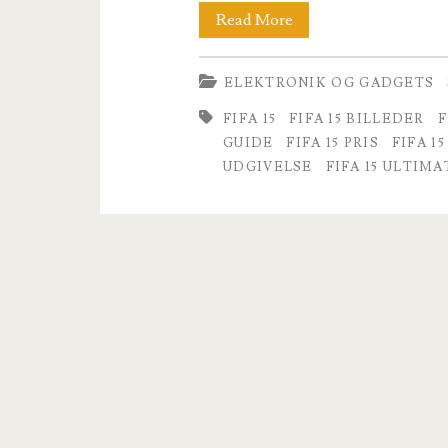
FIFA
Read More
15
ELEKTRONIK OG GADGETS
demo
FIFA 15
FIFA 15 BILLEDER
F
på
GUIDE
FIFA 15 PRIS
FIFA 15
gaden
UDGIVELSE
FIFA 15 ULTIM