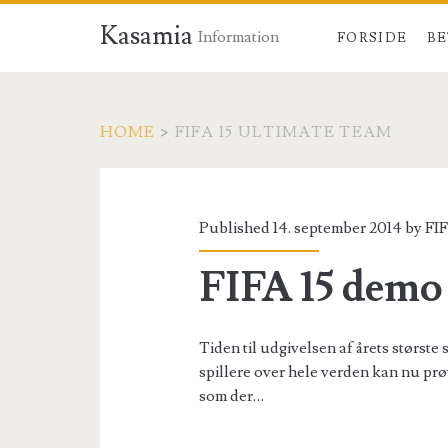
Kasamia
Information
FORSIDE
BE
HOME
>
FIFA 15 ULTIMATE TEAM
Tag:
<span>fifa
Published 14. september 2014 by
FIF
15
FIFA 15 demo
ultimate
Tiden til udgivelsen af årets største
team</span>
spillere over hele verden kan nu prø
som der…