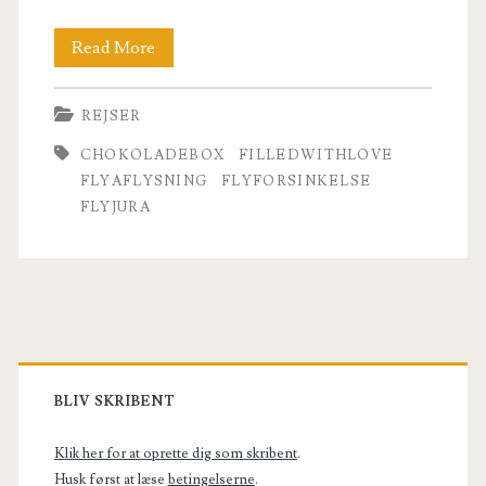
Flyforsinkelse
Read More
–
REJSER
Her
CHOKOLADEBOX
FILLEDWITHLOVE
er
FLYAFLYSNING
FLYFORSINKELSE
hvad
FLYJURA
du
skal
gøre
Primary
for
Sidebar
erstatning.
BLIV SKRIBENT
Klik her for at oprette dig som skribent
.
Husk først at læse
betingelserne
.