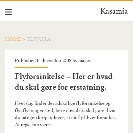
Kasamia
HOME
>
FLYJURA
Tag:
Published 11. december 2018 by
magar
<span>flyjura</span>
Flyforsinkelse – Her er hvad
du skal gøre for erstatning.
Hver dag finder der adskillige flyforsinkelse og
flyaflysninger sted, her er hvad du skal gøre, hvis
du på egen krop oplever, at dit fly bliver forsinket.
At rejse kan være…