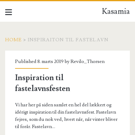
Kasamia
HOME
>
INSPIRAITON TIL FASTELAVN
Tag:
Published 8. marts 2019 by
Revilo_Thorsen
<span>inspiraiton
Inspiration til
til
fastelavnsfesten
fastelavn</span>
Vi har her på siden samlet en hel del lækkert og
idérigt inspiration til din fastelavnsfest. Fastelavn
fejres, som du nok ved, hvert når, når vinter bliver
til forår. Fastelavn…