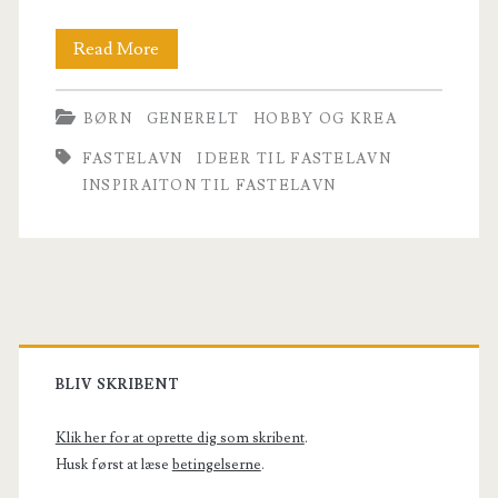
Inspiration
Read More
til
BØRN
GENERELT
HOBBY OG KREA
fastelavnsfesten
FASTELAVN
IDEER TIL FASTELAVN
INSPIRAITON TIL FASTELAVN
Primary
Sidebar
BLIV SKRIBENT
Klik her for at oprette dig som skribent
.
Husk først at læse
betingelserne
.