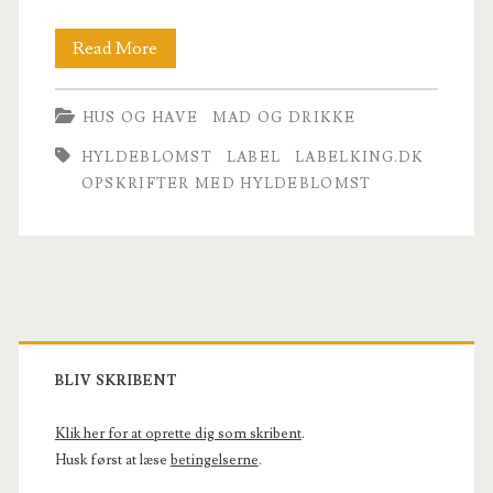
4
Read More
fantastiske
HUS OG HAVE
MAD OG DRIKKE
opskrifter
HYLDEBLOMST
LABEL
LABELKING.DK
med
OPSKRIFTER MED HYLDEBLOMST
hyldeblomst
Primary
Sidebar
BLIV SKRIBENT
Klik her for at oprette dig som skribent
.
Husk først at læse
betingelserne
.