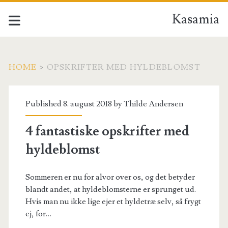
Kasamia
HOME
>
OPSKRIFTER MED HYLDEBLOMST
Tag:
Published 8. august 2018 by
Thilde Andersen
<span>opskrifter
4 fantastiske opskrifter med
med
hyldeblomst
hyldeblomst</span>
Sommeren er nu for alvor over os, og det betyder
blandt andet, at hyldeblomsterne er sprunget ud.
Hvis man nu ikke lige ejer et hyldetræ selv, så frygt
ej, for…