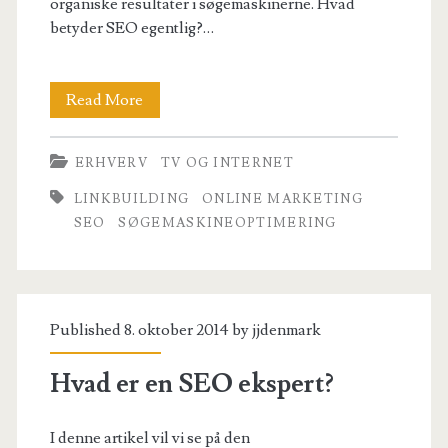
organiske resultater i søgemaskinerne. Hvad
betyder SEO egentlig?…
Hvad
Read More
er
ERHVERV
TV OG INTERNET
SEO?
LINKBUILDING
ONLINE MARKETING
SEO
SØGEMASKINEOPTIMERING
Published 8. oktober 2014 by
jjdenmark
Hvad er en SEO ekspert?
I denne artikel vil vi se på den