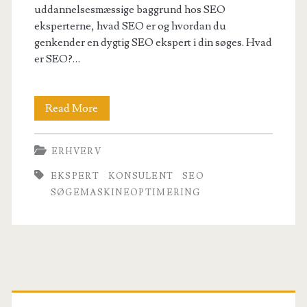
uddannelsesmæssige baggrund hos SEO
eksperterne, hvad SEO er og hvordan du
genkender en dygtig SEO ekspert i din søges. Hvad
er SEO?…
Hvad
Read More
er
ERHVERV
en
EKSPERT
KONSULENT
SEO
SEO
SØGEMASKINEOPTIMERING
ekspert?
Primary