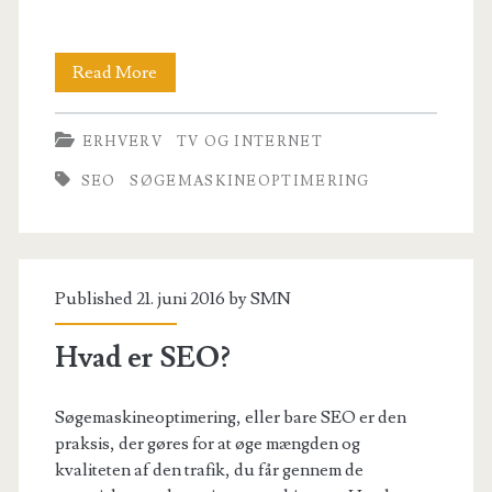
Bliv
Read More
synlig
ERHVERV
TV OG INTERNET
på
SEO
SØGEMASKINEOPTIMERING
internettet
Published 21. juni 2016 by
SMN
Hvad er SEO?
Søgemaskineoptimering, eller bare SEO er den
praksis, der gøres for at øge mængden og
kvaliteten af den trafik, du får gennem de