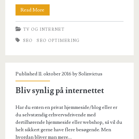
Hvad
Read More
koster
TV OG INTERNET
SEO?
SEO
SEO OPTIMERING
Published 11. oktober 2016 by
Solinvictus
Bliv synlig på internettet
Har du enten en privat hjemmeside/blog eller er
du selvstændig erhvervsdrivende med
dertilhørende hjemmeside eller webshop, så vil du
helt sikkert gerne have flere besøgende. Men
hvordan bliver man mere…