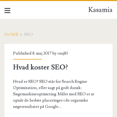
Kasamia
HOME
>
SEO
Tag:
Published 8. maj 2017 by
cssj83
<span>seo</span>
Hvad koster SEO?
Hvad er SEO? SEO står for Search Engine
Optimization, eller sagt på godt dansk:
Søgemaskineoptimering. Målet med SEO er at
opnår de bedste placeringer i de organiske
søgeresultater på Google…