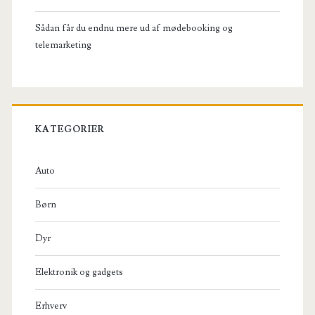
Sådan får du endnu mere ud af mødebooking og
telemarketing
KATEGORIER
Auto
Børn
Dyr
Elektronik og gadgets
Erhverv