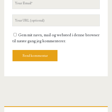
Your
Email
Your
Website
URL
Gem mit navn, mail og websted i denne browser
til næste gang jeg kommenterer.
Primary