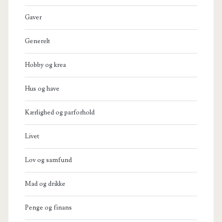
Gaver
Generelt
Hobby og krea
Hus og have
Kærlighed og parforhold
Livet
Lov og samfund
Mad og drikke
Penge og finans