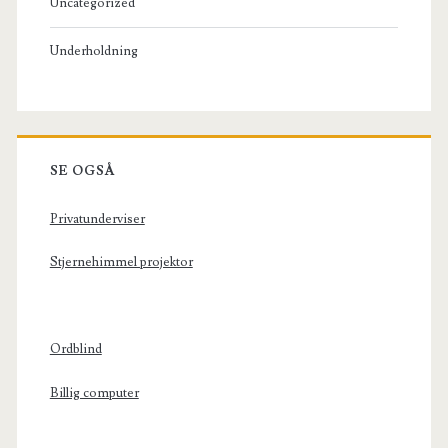
Uncategorized
Underholdning
SE OGSÅ
Privatunderviser
Stjernehimmel projektor
Ordblind
Billig computer