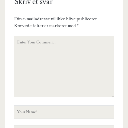
Skriv et svar
Din e-mailadresse vil ikke blive publiceret.
Krævede felter er markeret med
*
Your
Comment
Your
Name