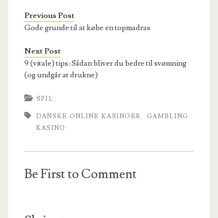
Previous Post
Gode grunde til at købe en topmadras
Next Post
9 (vitale) tips: Sådan bliver du bedre til svømning
(og undgår at drukne)
SPIL
DANSKE ONLINE KASINOER
GAMBLING
KASINO
Be First to Comment