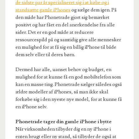
de sidste par år specialiseret sig i at købe og i
standsætte gamle iPhones
og sælge dem igen. På
den måde har Phonetrade gjort sig bemærket
positivt og har fået en del anerkendelse fra alle
sider. Det er en god måde at reducere
ressourcespild på og samtidig give alle mennesker
en mulighed for at få sig en billig iPhone til både
dem selv eller til deres børn.
Dermed har alle, uanset behov og budget, en
mulighed for at kunne få en god mobiltelefon som
kan en masse ting. Phonetrade sælger således også
ældre modeller af iPhones, så man ikke skal
forkøbe sig i den nyeste nye model, for at kunne få
en iPhone selv.
Phonetrade tager din gamle iPhone i bytte
Når virksomheden tilbyder dig en ny iPhone i
enten brugt eller ny stand, så tilbyder de også at