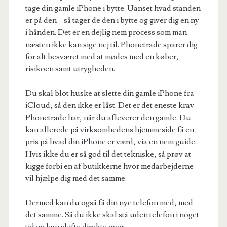
tage din gamle iPhone i bytte. Uanset hvad standen
er på den – så tager de den i bytte og giver dig en ny
i hånden. Det er en dejlig nem process som man
næsten ikke kan sige nej til. Phonetrade sparer dig
for alt besværet med at mødes med en køber,
risikoen samt utrygheden.
Du skal blot huske at slette din gamle iPhone fra
iCloud, så den ikke er låst. Det er det eneste krav
Phonetrade har, når du afleverer den gamle. Du
kan allerede på virksomhedens hjemmeside få en
pris på hvad din iPhone er værd, via en nem guide.
Hvis ikke du er så god til det tekniske, så prøv at
kigge forbi en af butikkerne hvor medarbejderne
vil hjælpe dig med det samme.
Dermed kan du også få din nye telefon med, med
det samme. Så du ikke skal stå uden telefon i noget