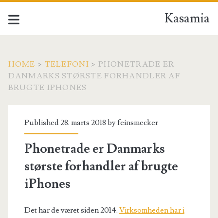
Kasamia
HOME
>
TELEFONI
>
PHONETRADE ER
DANMARKS STØRSTE FORHANDLER AF
BRUGTE IPHONES
Published 28. marts 2018 by
feinsmecker
Phonetrade er Danmarks
største forhandler af brugte
iPhones
Det har de været siden 2014.
Virksomheden har i