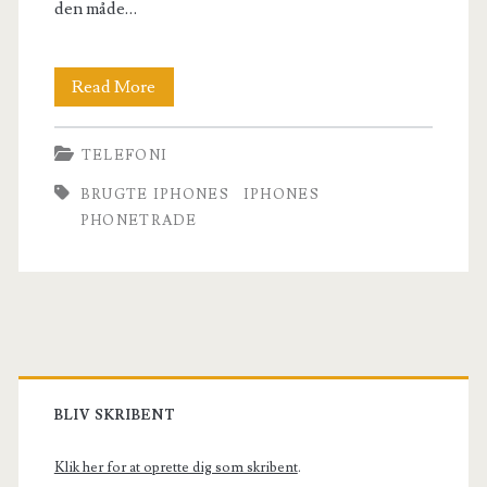
den måde…
Phonetrade
Read More
er
TELEFONI
Danmarks
BRUGTE IPHONES
IPHONES
største
PHONETRADE
forhandler
af
brugte
Primary
iPhones
Sidebar
BLIV SKRIBENT
Klik her for at oprette dig som skribent
.