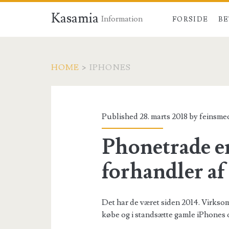
Kasamia
Information
FORSIDE
BE
HOME
>
IPHONES
Tag:
<span>iphones</s
Published 28. marts 2018 by
feinsme
Phonetrade e
forhandler af
Det har de været siden 2014. Virksomhe
købe og i standsætte gamle iPhones