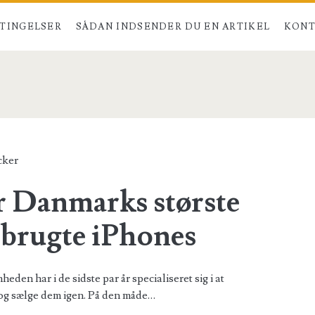
TINGELSER
SÅDAN INDSENDER DU EN ARTIKEL
KONT
pan>
cker
r Danmarks største
 brugte iPhones
den har i de sidste par år specialiseret sig i at
 og sælge dem igen. På den måde…