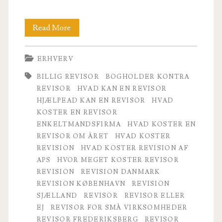
Revision
Read More
er
ERHVERV
ikke
BILLIG REVISOR
BOGHOLDER KONTRA
bare
REVISOR
HVAD KAN EN REVISOR
revision
HJÆLPEAD KAN EN REVISOR
HVAD
KOSTER EN REVISOR
ENKELTMANDSFIRMA
HVAD KOSTER EN
REVISOR OM ÅRET
HVAD KOSTER
REVISION
HVAD KOSTER REVISION AF
APS
HVOR MEGET KOSTER REVISOR
REVISION
REVISION DANMARK
REVISION KØBENHAVN
REVISION
SJÆLLAND
REVISOR
REVISOR ELLER
EJ
REVISOR FOR SMÅ VIRKSOMHEDER
REVISOR FREDERIKSBERG
REVISOR