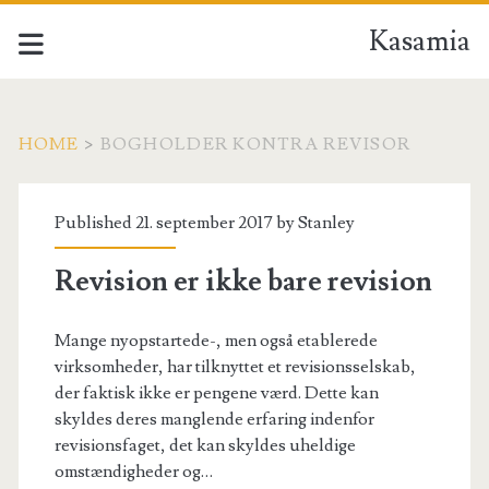
Kasamia
HOME
>
BOGHOLDER KONTRA REVISOR
Tag:
Published 21. september 2017 by
Stanley
<span>bogholder
Revision er ikke bare revision
kontra
Mange nyopstartede-, men også etablerede
revisor</span>
virksomheder, har tilknyttet et revisionsselskab,
der faktisk ikke er pengene værd. Dette kan
skyldes deres manglende erfaring indenfor
revisionsfaget, det kan skyldes uheldige
omstændigheder og…