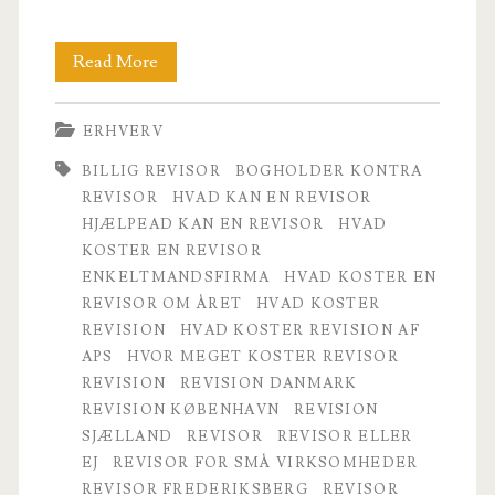
Revision
Read More
er
ERHVERV
ikke
BILLIG REVISOR
BOGHOLDER KONTRA
bare
REVISOR
HVAD KAN EN REVISOR
revision
HJÆLPEAD KAN EN REVISOR
HVAD
KOSTER EN REVISOR
ENKELTMANDSFIRMA
HVAD KOSTER EN
REVISOR OM ÅRET
HVAD KOSTER
REVISION
HVAD KOSTER REVISION AF
APS
HVOR MEGET KOSTER REVISOR
REVISION
REVISION DANMARK
REVISION KØBENHAVN
REVISION
SJÆLLAND
REVISOR
REVISOR ELLER
EJ
REVISOR FOR SMÅ VIRKSOMHEDER
REVISOR FREDERIKSBERG
REVISOR