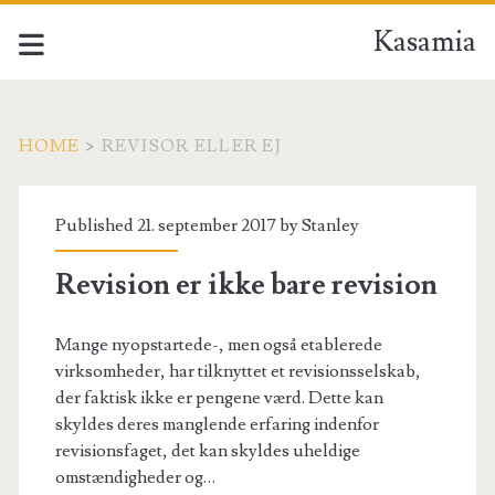
Kasamia
HOME
>
REVISOR ELLER EJ
Tag:
Published 21. september 2017 by
Stanley
<span>revisor
Revision er ikke bare revision
eller
Mange nyopstartede-, men også etablerede
ej</span>
virksomheder, har tilknyttet et revisionsselskab,
der faktisk ikke er pengene værd. Dette kan
skyldes deres manglende erfaring indenfor
revisionsfaget, det kan skyldes uheldige
omstændigheder og…