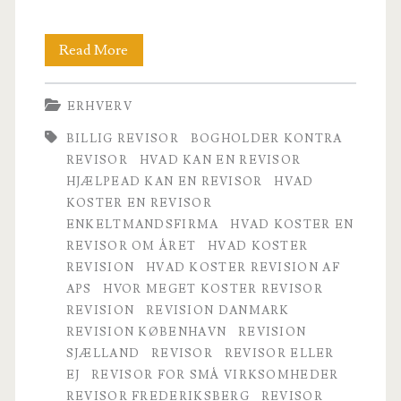
Revision
Read More
er
ERHVERV
ikke
BILLIG REVISOR
BOGHOLDER KONTRA
bare
REVISOR
HVAD KAN EN REVISOR
revision
HJÆLPEAD KAN EN REVISOR
HVAD
KOSTER EN REVISOR
ENKELTMANDSFIRMA
HVAD KOSTER EN
REVISOR OM ÅRET
HVAD KOSTER
REVISION
HVAD KOSTER REVISION AF
APS
HVOR MEGET KOSTER REVISOR
REVISION
REVISION DANMARK
REVISION KØBENHAVN
REVISION
SJÆLLAND
REVISOR
REVISOR ELLER
EJ
REVISOR FOR SMÅ VIRKSOMHEDER
REVISOR FREDERIKSBERG
REVISOR